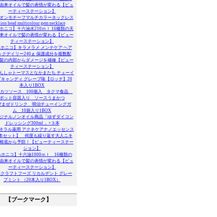
由来オイルで髪の表情が変わる【ビュ
ーティーステーション】
オンモチーフマルチカラーネックレス
lion head multicolour gem necklace
ホニコ】十六油水210ｍｌ 16種類の天
来オイルで髪の表情が変わる【ビュー
ティーステーション】
ホニコ】キラメラメ メンテケア ヘア
ックデイリー240ｇ 保護成分を複数配
髪の内部からダメージを補修【ビュー
ティーステーション】
んしゃトーマスとなかまたち チューイ
キャンディ グレープ味【ロッテ】20
本入り1BOX
カツソース 100個入 タクマ食品
ポット容器入り ソースうまかつ
ぜまぜドリンク 明治チューイングガ
ム 10袋入り1BOX
ジナルノンオイル商品「ゆずダイコン
ドレッシング300ml 」×３本
ネラル薬用 アクネケアナノエッセンス
2本セット】 何度も繰り返す大人ニキ
根底から予防！【ビューティーステー
ション】
ホニコ】十六油1000ｍｌ 16種類の
由来オイルで髪の表情が変わる【ビュ
ーティーステーション】
クラフトフーズ リカルデント グレー
プミント （20本入り1BOX）
【ブークマーク】