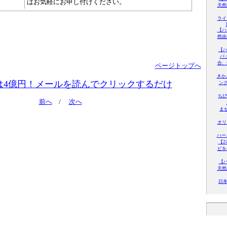
はお気軽にお申し付けください。
天然
ライ
【ハ
然由
【ハ
パ
合、
ページトップへ
きか
は4億円！メールを読んでクリックするだけ
ング
ちび
前へ
/
次へ
ま
オリ
ハー
【
ビを
【ハ
天然
日本