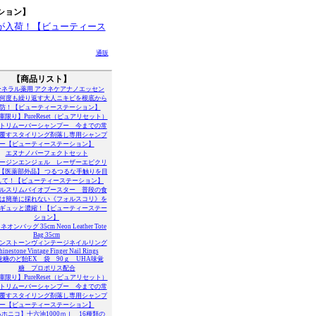
ション】
通販
【商品リスト】
ーネラル薬用 アクネケアナノエッセン
何度も繰り返す大人ニキビを根底から
防！【ビューティーステーション】
庫限り】PureReset（ピュアリセット）
トリムーバーシャンプー 今までの常
覆すスタイリング剤落し専用シャンプ
ー【ビューティーステーション】
エヌナノパーフェクトセット
ージンエンジェル レーザーエピクリ
【医薬部外品】 つるつるな手触りを目
して！【ビューティーステーション】
ルスリムバイオブースター 普段の食
は簡単に採れない《フォルスコリ》を
ギュッと濃縮！【ビューティーステー
ション】
ネオンバッグ 35cm Neon Leather Tote
Bag 35cm
ンストーンヴィンテージネイルリング
hinestone Vintage Finger Nail Rings
覚糖のど飴EX 袋 90ｇ UHA味覚
糖 プロポリス配合
庫限り】PureReset（ピュアリセット）
トリムーバーシャンプー 今までの常
覆すスタイリング剤落し専用シャンプ
ー【ビューティーステーション】
ホニコ】十六油1000ｍｌ 16種類の