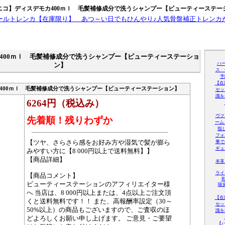
ニコ】ディスデモカ400ｍｌ 毛髪補修成分で洗うシャンプー【ビューティーステー
400ｍｌ 毛髪補修成分で洗うシャンプー【ビューティーステーショ
ハ
ン】
ス 
予
【在
400ｍｌ 毛髪補修成分で洗うシャンプー【ビューティーステーション】
セッ
識を
6264円（税込み）
ヴァ
先着順！残りわずか
ーム
指
フォ
【ツヤ、さらさら感をお好み方や湿気で髪が膨ら
事で
ギュ
みやすい方に【8 000円以上で送料無料】】
【商品詳細】
本革 
ライ
【商品コメント】
R
ビューティーステーションのアフィリエイター様
味
へ 当店は、8 000円以上または、4点以上ご注文頂
【在
くと送料無料です！！ また、高報酬率設定（30～
セッ
50%以上）の商品もございますので、ご査収のほ
識を
どよろしくお願い申し上げます。 ご意見・ご要望
【ハ